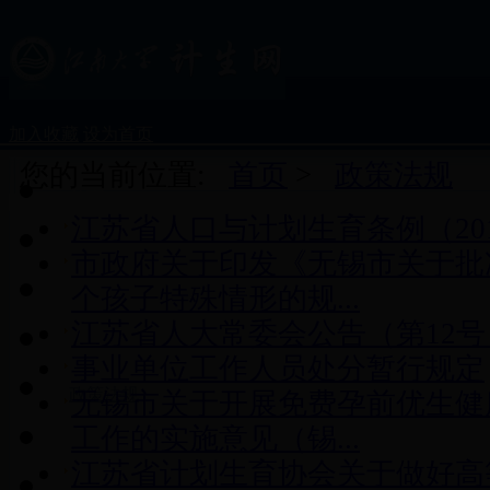
加入收藏
设为首页
您的当前位置:
首页
>
政策法规
首页
江苏省人口与计划生育条例（20
部门概况
市政府关于印发《无锡市关于批
个孩子特殊情形的规...
新闻动态
江苏省人大常委会公告（第12号
服务指南
事业单位工作人员处分暂行规定
政策法规
无锡市关于开展免费孕前优生健
工作的实施意见（锡...
计生咨询
江苏省计划生育协会关于做好高